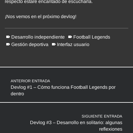
respecto estaré encantado de escucharla.
¡Nos vemos en el próximo devlog!
Desarrollo independiente
Football Legends
Gestión deportiva
Interfaz usuario
Volver a la navegación principal
Navegación de entradas
ANTERIOR ENTRADA
Devlog #1 – Cómo funciona Football Legends por
dentro
SIGUIENTE ENTRADA
Devlog #3 – Desarrollo en solitario: algunas
reflexiones