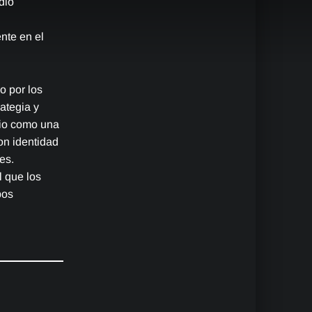
dio
nte en el
.
o por los
ategia y
dio como una
on identidad
es.
l que los
pos