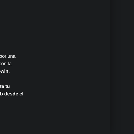
por una
con la
-win.
te tu
ub desde el