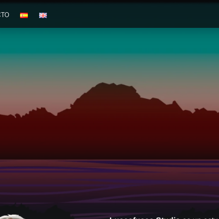
CTO
scofusco Studio
Estudio de desarrollo de videojuegos