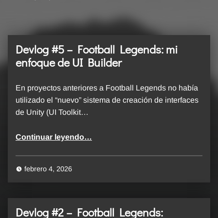
Devlog #5 – Football Legends: mi
enfoque de UI Builder
En proyectos anteriores a Football Legends no había
utilizado el “nuevo” sistema de creación de interfaces
de Unity (UI Toolkit…
“Devlog #5 – Football Legends: mi enfoque de UI Builder”
Continuar leyendo
…
febrero 4, 2026
Devlog #2 – Football Legends: