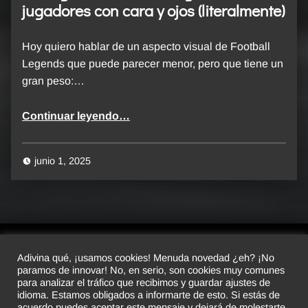
jugadores con cara y ojos (literalmente)
Hoy quiero hablar de un aspecto visual de Football
Legends que puede parecer menor, pero que tiene un
gran peso:…
“Devlog #2 – Football Legends: jugadores con cara y ojos (literalmente)”
Continuar leyendo
…
junio 1, 2025
Adivina qué, ¡usamos cookies! Menuda novedad ¿eh? ¡No
paramos de innovar! No, en serio, son cookies muy comunes
© 2026 Luscofusco Studio. All rights reserved.
para analizar el tráfico que recibimos y guardar ajustes de
idioma. Estamos obligados a informarte de esto. Si estás de
acuerdo puedes aceptar este mensaje y dejará de molestarte.